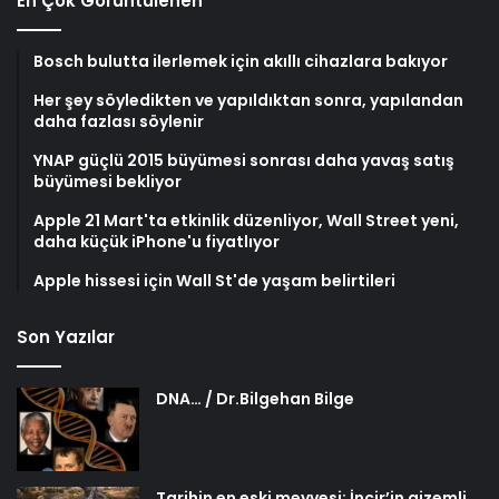
En Çok Görüntülenen
Bosch bulutta ilerlemek için akıllı cihazlara bakıyor
Her şey söyledikten ve yapıldıktan sonra, yapılandan
daha fazlası söylenir
YNAP güçlü 2015 büyümesi sonrası daha yavaş satış
büyümesi bekliyor
Apple 21 Mart'ta etkinlik düzenliyor, Wall Street yeni,
daha küçük iPhone'u fiyatlıyor
Apple hissesi için Wall St'de yaşam belirtileri
Son Yazılar
DNA… / Dr.Bilgehan Bilge
Tarihin en eski meyvesi: İncir’in gizemli