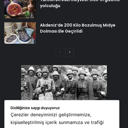
yolculuğu
Akdeniz’de 200 Kilo Bozulmuş Midye
Dolması Ele Geçirildi
Önceki
Sonraki
sayfa
sayfa
Gizliliğinize saygı duyuyoruz
Çerezler deneyiminizi geliştirmemize,
kişiselleştirilmiş içerik sunmamıza ve trafiği