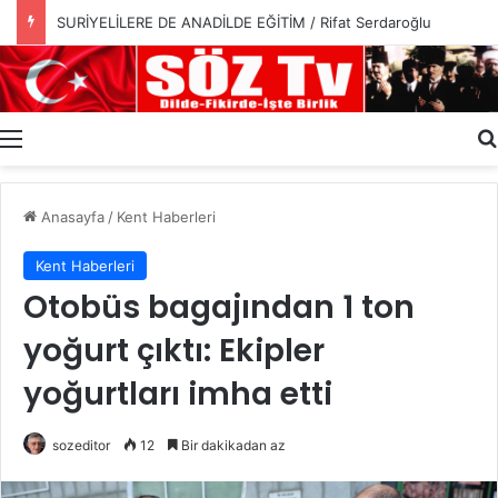
SURİYELİLERE DE ANADİLDE EĞİTİM / Rifat Serdaroğlu
Menü
Anasayfa
/
Kent Haberleri
Kent Haberleri
Otobüs bagajından 1 ton
yoğurt çıktı: Ekipler
yoğurtları imha etti
sozeditor
12
Bir dakikadan az