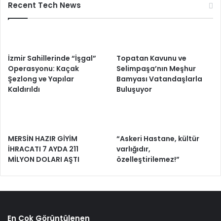
Recent Tech News
İzmir Sahillerinde “İşgal”
Topatan Kavunu ve
Operasyonu: Kaçak
Selimpaşa’nın Meşhur
Şezlong ve Yapılar
Bamyası Vatandaşlarla
Kaldırıldı
Buluşuyor
MERSİN HAZIR GİYİM
“Askeri Hastane, kültür
İHRACATI 7 AYDA 211
varlığıdır,
MİLYON DOLARI AŞTI
özelleştirilemez!”
En Çok Görüntülenen