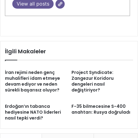
View all posts
İlgili Makaleler
İran rejimi neden genç
Project Syndicate:
muhalifleri idam etmeye
Zangezur Koridoru
devam ediyor ve neden
dengeleri nasıl
sürekli başarısız oluyor?
değiştiriyor?
Erdoğan’ın tabanca
F-35 bilmecesine S-400
hediyesine NATO liderleri
anahtarı: Rusya doğruladı
nasıl tepki verdi?