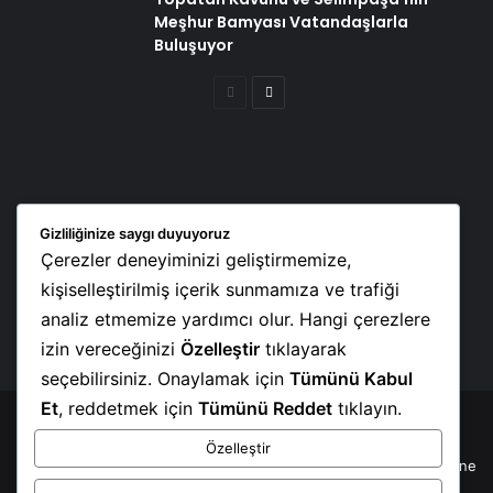
Meşhur Bamyası Vatandaşlarla
Buluşuyor
Önceki
Sonraki
sayfa
sayfa
Our Visitor
Gizliliğinize saygı duyuyoruz
Çerezler deneyiminizi geliştirmemize,
Users Today : 136
kişiselleştirilmiş içerik sunmamıza ve trafiği
Total Users : 8355
analiz etmemize yardımcı olur. Hangi çerezlere
Views Today : 217
Total views : 13647
izin vereceğinizi
Özelleştir
tıklayarak
seçebilirsiniz. Onaylamak için
Tümünü Kabul
Et
, reddetmek için
Tümünü Reddet
tıklayın.
(©) 2010 - 2026
www.soztv.com.tr
| Her hakkı mahfuzdur. |
Özelleştir
Yayınlanan tüm makalelerde hukuki sorumluluk yazarların kendisine