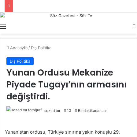
Menü
Anasayfa
/
Dış Politika
Dış Politika
Yunan Ordusu Mekanize
Piyade Tugayı’nın armasını
değiştirdi.
sozeditor
13
Bir dakikadan az
Yunanistan ordusu, Türkiye sınırına yakın konuşlu 29.