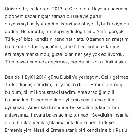
Üniversite, iş derken, 2013’te Gezi oldu. Hayatım boyunca
o dönem kadar hiçbir zaman bu ülkeyle gurur
duymamıştım. İşte dedim, isteyince oluyor. İşte Türkiye bu
dedim. Ne umuttu, ne ütopyaydı değil mi… Ama “gerçek
Türkiye” bize kendisini fena hatırlattı. O zaman anlamıştım
bu ülkede kalamayacağımı, çünkü her mutluluk kırıntısı
ezilmeye mahkumdu, güzel olan her şey yok ediliyordu.
Tüm hayatımı orada geçirmek, bende bir korku halini aldı.
Ben de 1 Eylül 2014 günü Dublin’e yerleştim. Gelir gelmez
Türk arkadaş edindim, bir yandan da bir Ermeni derneği
buldum, dilimi konuşmak istedim. Ama aradığım dili
bulamadım. Ermenistanlı biriyle mizacım tutsa dilim
uyuşmadı. Amerikalı Ermenilerle ise dilim tutsa mizah
anlayışımız, hayata bakış açımız tutmadı. Sevdiğim insanlar
oldu, birlikte yedik içtik ama anladım ki ben Türkiye
Ermenisiyim. Nasıl ki Ermenistanlı biri kendisine bir Rus’u