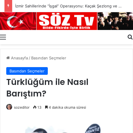
İzmir Sahillerinde “İşgal” Operasyonu: Kaçak Şezlong ve Yapılar Kaldırıldı
Menü
Anasayfa
/
Basından Seçmeler
Basından Seçmeler
Türklüğüm ile Nasıl
Barıştım?
sozeditor
13
4 dakika okuma süresi