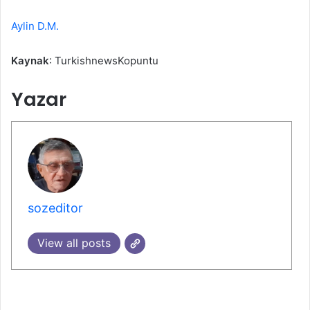
Aylin D.M.
Kaynak
: TurkishnewsKopuntu
Yazar
sozeditor
View all posts