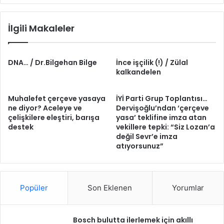
İlgili Makaleler
DNA… / Dr.Bilgehan Bilge
İnce işçilik (!) / Zülal
kalkandelen
Muhalefet çerçeve yasaya
İYİ Parti Grup Toplantısı…
ne diyor? Aceleye ve
Dervişoğlu’ndan ‘çerçeve
çelişkilere eleştiri, barışa
yasa’ teklifine imza atan
destek
vekillere tepki: “Siz Lozan’a
değil Sevr’e imza
atıyorsunuz”
Popüler
Son Eklenen
Yorumlar
Bosch bulutta ilerlemek için akıllı