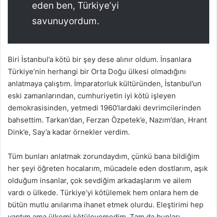
eden ben, Türkiye’yi
savunuyordum.
Biri İstanbul’a kötü bir şey dese alınır oldum. İnsanlara
Türkiye’nin herhangi bir Orta Doğu ülkesi olmadığını
anlatmaya çalıştım. İmparatorluk kültüründen, İstanbul’un
eski zamanlarından, cumhuriyetin iyi kötü işleyen
demokrasisinden, yetmedi 1960’lardaki devrimcilerinden
bahsettim. Tarkan’dan, Ferzan Özpetek’e, Nazım’dan, Hrant
Dink’e, Say’a kadar örnekler verdim.
Tüm bunları anlatmak zorundaydım, çünkü bana bildiğim
her şeyi öğreten hocalarım, mücadele eden dostlarım, aşık
olduğum insanlar, çok sevdiğim arkadaşlarım ve ailem
vardı o ülkede. Türkiye’yi kötülemek hem onlara hem de
bütün mutlu anılarıma ihanet etmek olurdu. Eleştirimi hep
yaptım ama ülkemi kötüleyemedim. Tam da bunları