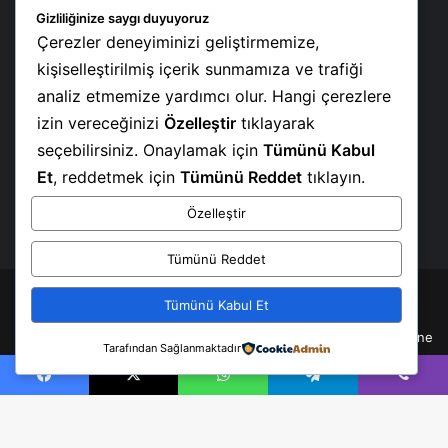
Gizliliğinize saygı duyuyoruz
sayfa
sayfa
Çerezler deneyiminizi geliştirmemize,
kişiselleştirilmiş içerik sunmamıza ve trafiği
analiz etmemize yardımcı olur. Hangi çerezlere
Our Visitor
izin vereceğinizi
Özelleştir
tıklayarak
seçebilirsiniz. Onaylamak için
Tümünü Kabul
Users Today : 122
Et
, reddetmek için
Tümünü Reddet
tıklayın.
Total Users : 8341
Views Today : 198
Özelleştir
Total views : 13628
Tümünü Reddet
Tümünü Kabul Et
(©) 2010 - 2026
www.soztv.com.tr
| Her hakkı mahfuzdur. |
Yayınlanan tüm makalelerde hukuki sorumluluk yazarların kendisine
Tarafından Sağlanmaktadır
aittir.
Facebook
X
WhatsApp
Telegram
Viber
YouTube