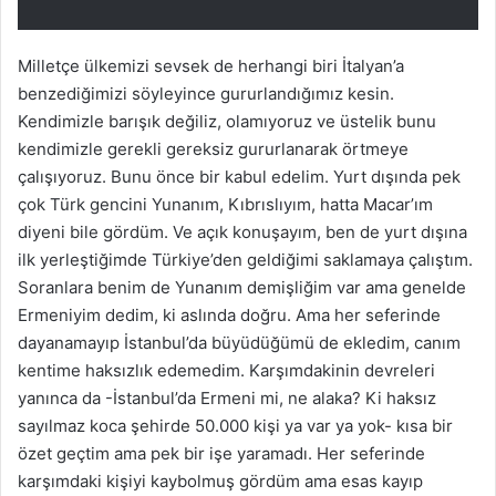
Milletçe ülkemizi sevsek de herhangi biri İtalyan’a
benzediğimizi söyleyince gururlandığımız kesin.
Kendimizle barışık değiliz, olamıyoruz ve üstelik bunu
kendimizle gerekli gereksiz gururlanarak örtmeye
çalışıyoruz. Bunu önce bir kabul edelim. Yurt dışında pek
çok Türk gencini Yunanım, Kıbrıslıyım, hatta Macar’ım
diyeni bile gördüm. Ve açık konuşayım, ben de yurt dışına
ilk yerleştiğimde Türkiye’den geldiğimi saklamaya çalıştım.
Soranlara benim de Yunanım demişliğim var ama genelde
Ermeniyim dedim, ki aslında doğru. Ama her seferinde
dayanamayıp İstanbul’da büyüdüğümü de ekledim, canım
kentime haksızlık edemedim. Karşımdakinin devreleri
yanınca da -İstanbul’da Ermeni mi, ne alaka? Ki haksız
sayılmaz koca şehirde 50.000 kişi ya var ya yok- kısa bir
özet geçtim ama pek bir işe yaramadı. Her seferinde
karşımdaki kişiyi kaybolmuş gördüm ama esas kayıp